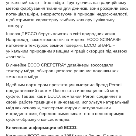
унікальний колір – true indigo. Грунтуючись на традиційному
методі фарбування тканини для джинсів, вони розкрили весь
потенціал шкіри, використовуючи її природні недосконалості,
щоб отримати характерну глибину кольору і унікальну
текстуру.
Інновації ECCO беруть початок в світі природних явищ.
Наприклад, високотехнологічна модель ECCO SCINAPSE
натхненна текстурою земної поверхні, ECCO SHAPE –
унікальним природним явищем міграції скворцов під назвою
«sort sol».
В линейке ECCO CREPETRAY дизайнеры воссоздали
текстуру мёда, обыграв цветовое решение подошвы как
«молоко и мёд».
Идейным партнером презентации выступил бренд Peroni,
представивший гостям Посольства инновационный мед-
суфле. Так же, как и ЕССО, компания Peroni соединяет в
своей работе традиции и инновации, используя натуральный
мёд как основу и, эксперементируя с натуральными
ингридиентами, бережно вымешивает его в неповторимую
суфле-образную консистенцию.
Ключевая информация об ЕССО:
Компания ЕССО основана в 1963 году в Дании. С первых