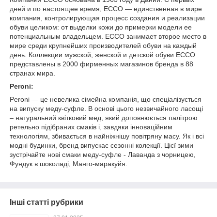
дней и по настоящее время, EССО — единственная в мире
компания, контролирующая процесс создания и реализации
обуви целиком: от выделки кожи до примерки модели ее
потенциальным владельцем. ЕССО занимает второе место в
мире среди крупнейших производителей обуви на каждый
день. Коллекции мужской, женской и детской обуви EССО
представлены в 2000 фирменных магазинов бренда в 88
странах мира.
Peroni:
Peroni — це невелика сімейна компанія, що спеціалізується
на випуску меду-суфле. В основі цього незвичайного ласощі
– натуральний квітковий мед, який доповнюється палітрою
ретельно підібраних смаків і, завдяки інноваційним
технологіям, збивається в найніжнішу повітряну масу. Як і всі
модні будинки, бренд випускає сезонні колекції. Цієї зими
зустрічайте нові смаки меду-суфле - Лаванда з чорницею,
Фундук в шоколаді, Манго-маракуйя.
Інші статті рубрики