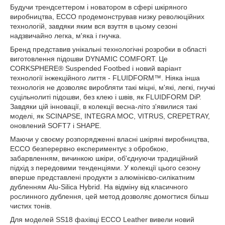
Будучи трендсеттером і новатором в сфері шкіряного
виробництва, ЕССО продемонстрував низку революційних
технологій, завдяки яким вся взуття в цьому сезоні
надзвичайно легка, м'яка і гнучка.
Бренд представив унікальні технологічні розробки в області
виготовлення підошви DYNAMIC COMFORT. Це
CORKSPHERE® Suspended Footbed і новий варіант
технології інжекційного лиття - FLUIDFORM™. Ніяка інша
технологія не дозволяє виробляти такі міцні, м'які, легкі, гнучкі
суцільнолиті підошви, без клею і швів, як FLUIDFORM DiP.
Завдяки цій інновації, в колекції весна-літо з'явилися такі
моделі, як SCINAPSE, INTEGRA MOC, VITRUS, CREPETRAY,
оновлений SOFT7 і SHAPE.
Маючи у своєму розпорядженні власні шкіряні виробництва,
ЕССО безперервно експериментує з обробкою,
забарвленням, вичинкою шкіри, об'єднуючи традиційний
підхід з передовими тенденціями. У колекції цього сезону
вперше представлені продукти з алюмінієво-силікатним
дубленням Alu-Silica Hybrid. На відміну від класичного
рослинного дублення, цей метод дозволяє домогтися більш
чистих тонів.
Для моделей SS18 фахівці ECCO Leather вивели новий