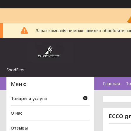
Зараз компанія не може швидко обробляти замо
ShodFeet
Главная
То
Товары и услуги
О нас
ECCO дл
Отзывы