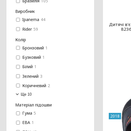
Бразилія
105
Виробник
Ipanema
44
Дитячі в'
8236
Rider
59
Колір
Бронзовий
1
Бузковий
1
Білий
1
Зелений
3
Коричневий
2
Ще 10
Матеріал підошви
Гума
5
2018
ЕВА
1