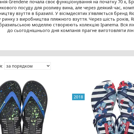
нія Grendene почала своє функціонування на початку 70 х, Б
икового посуду для розливу вина, але через деякий час, комп
ицтву взуття в Бразилії. У вісімдесятих з'являється бренд Ri
 ринку з виробництва пляжного взуття. Через шість років, Rid
з бразильською моделлю створюють колекцію Ipanema. Вся лін
до сьогоднішнього дня компанія прагне виготовляти ліні
2018