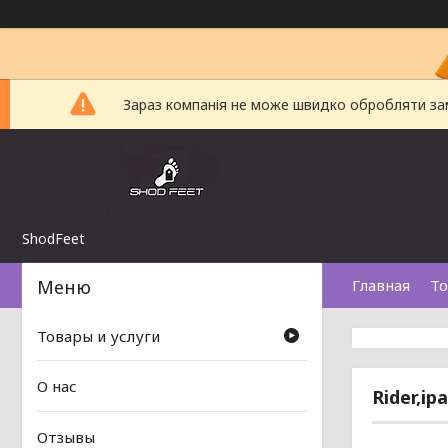
Зараз компанія не може швидко обробляти замо
ShodFeet
Главная
То
Товары и услуги
О нас
Rider,i
Отзывы