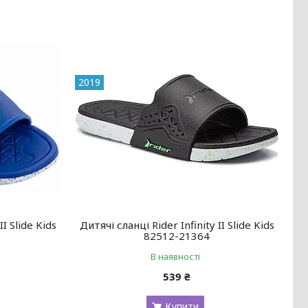
2019
II Slide Kids
Дитячі сланці Rider Infinity II Slide Kids
82512-21364
В наявності
539 ₴
Купити