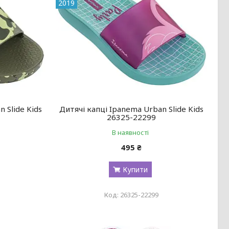
2019
 Slide Kids
Дитячі капці Ipanema Urban Slide Kids
26325-22299
В наявності
495 ₴
Купити
26325-22299