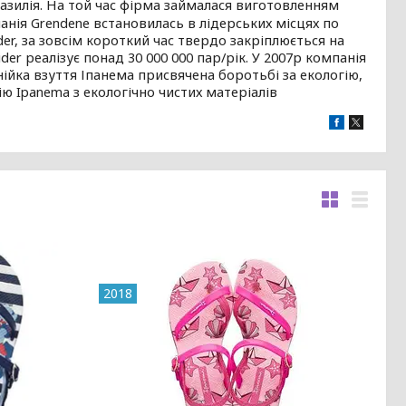
разилія. На той час фірма займалася виготовленням
анія Grendene встановилась в лідерських місцях по
der, за зовсім короткий час твердо закріплюється на
er реалізує понад 30 000 000 пар/рік. У 2007р компанія
ійка взуття Іпанема присвячена боротьбі за екологію,
ю Ipanema з екологічно чистих матеріалів
2018