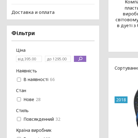
Компа
пласт
Доставка и оплата
виробн
світовому
в дуеті 
Фільтри
Ціна
Наявність
В наявності
66
Стан
Нове
28
2018
Стиль
Повсякденний
32
Країна виробник