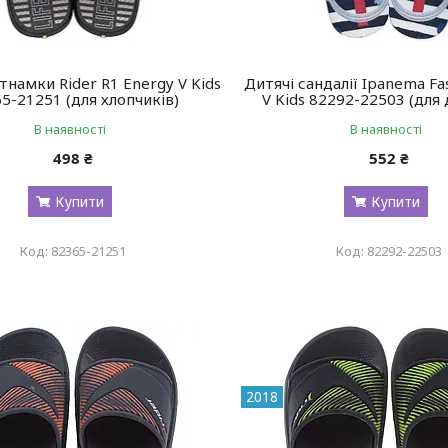
єтнамки Rider R1 Energy V Kids
Дитячі сандалії Ipanema Fa
5-21251 (для хлопчиків)
V Kids 82292-22503 (для 
В наявності
В наявності
498 ₴
552 ₴
Купити
Купити
82365-21251
82292-22503
2018