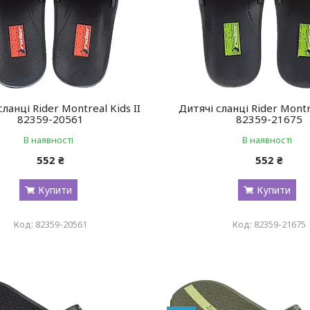
сланці Rider Montreal Kids II
Дитячі сланці Rider Montre
82359-20561
82359-21675
В наявності
В наявності
552 ₴
552 ₴
Купити
Купити
82359-20561
82359-21675