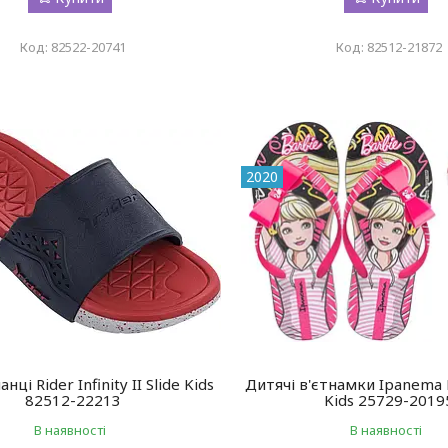
82522-20741
82512-21872
2020
нці Rider Infinity II Slide Kids
Дитячі в'єтнамки Ipanema B
82512-22213
Kids 25729-2019
В наявності
В наявності