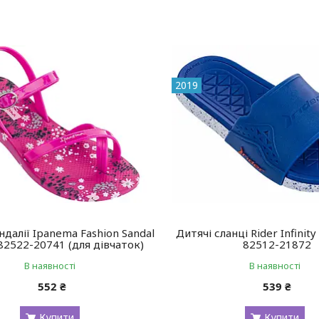
2019
ндалії Ipanema Fashion Sandal
Дитячі сланці Rider Infinity 
 82522-20741 (для дівчаток)
82512-21872
В наявності
В наявності
552 ₴
539 ₴
Купити
Купити