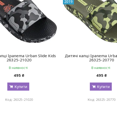
2019
апці Ipanema Urban Slide Kids
Дитячі капці Ipanema Urban
26325-21020
26325-20770
В наявності
В наявності
495 ₴
495 ₴
Купити
Купити
26325-21020
26325-20770