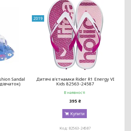
2019
shion Sandal
Дитячі в'єтнамки Rider R1 Energy VI
 дівчаток)
Kids 82563-24587
В наявності
395 ₴
Купити
82563-24587