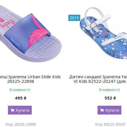
2019
апці Ipanema Urban Slide Kids
Дитячі сандалії Ipanema Fa
26325-22898
VI Kids 82522-20247 (для
В наявності
В наявності
495 ₴
552 ₴
Купити
Купити
26325-22898
82522-20247