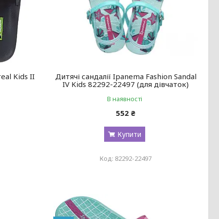
al Kids II
Дитячі сандалії Ipanema Fashion Sandal
IV Kids 82292-22497 (для дівчаток)
В наявності
552 ₴
Купити
82292-22497