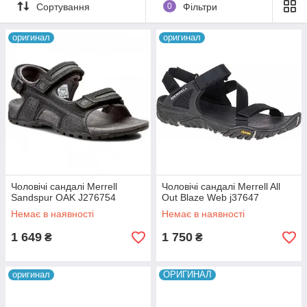
Сортування
0
Фільтри
оригинал
оригинал
Чоловічі сандалі Merrell
Чоловічі сандалі Merrell All
Sandspur OAK J276754
Out Blaze Web j37647
Немає в наявності
Немає в наявності
1 649
1 750
₴
₴
оригинал
ОРИГИНАЛ