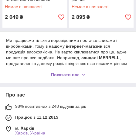
Немає в наявності
Немає в наявності
2 049
2 895
₴
₴
Ми працюємо тільки з перевіреними постачальниками і
виробниками, тому в нашому
інтернет-магазин
вся
продукція високоякісна. Не варто хвилюватися про це, адже
ми вже про все подбали. Наприклад,
сандалі MERRELL
,
представлені в даному розділі відрізняються високим рівнем
надійності і зносостійкості. У них вашим ногам буде легко і
Показати все
комфортно. Новітні розробки використовуються при їх
виготовленні, тому відповідний рівень продукції.
В производстве по большей части используются
Про нас
натуральные материалы, которые позволяют коже дышать,
что немаловажно в летний период времени. Также в
зависимости от модели могут добавляться: синтетическая
98% позитивних з 248 відгуків за рік
сеточка, термополиуретан или замша. В каждом экземпляре
Працює з 11.12.2015
предусмотрена специальная легкосохнущая подкладка с
антибактериальной пропиткой, которая предотвращает
м. Харків
появление неприятных запахов. Производитель тщательно
Харків, Україна
продумал каждую деталь.