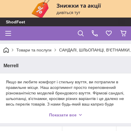
ShodFeet
Товари та послуги
САНДАЛІ, ШЛЬОПАНЦІ, В'ЄТНАМКИ
Merrell
Якщо ви любите комфорт і стильну взуття, ви потрапили в
правильне місце. Наш асортимент просто переповнений
різноманітністю моделей брендового взуття. Фірмові сандалі,
шльопанці, в'єтнамки, кросівки різних варіантів і це далеко не
весь перелік товарів. З нами будь-який ваш каприз буде
виконаний. Ми допоможемо при виборі, детально розповімо
Показати все
про будь-якому товарі та надати висококваліфіковану
консультацію. Співпрацювати з нами вигідно і зручно!