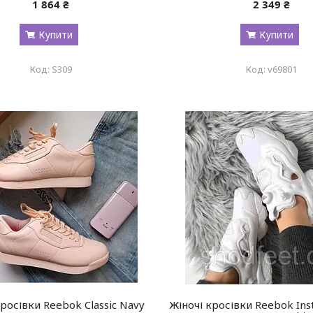
1 864 ₴
2 349 ₴
Купити
Купити
S309
v69801
росівки Reebok Classic Navy
Жіночі кросівки Reebok In