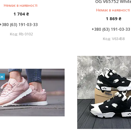
OG V65752 Whit
Немає в наявності
Немає в наявності
1 704 ₴
1 869 ₴
+380 (63) 191-03-33
+380 (63) 191-03-33
Rb 0102
V63458
аж