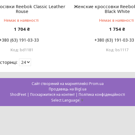
осівки Reebok Classic Leather
Женские кроссовки Reebo
Rouse
Black White
Немає в наявності
Немає в наявності
1 704 ₴
1 754 ₴
+380 (63) 191-03-33
+380 (63) 191-03-33
bd1181
bs1117
Сайт створений на маркетплейсі
Prom.ua
Продавець на Bigl.ua
ShodFeet |
Поскаржитися на контент
|
Політика конфіденційності
Select Language
▼