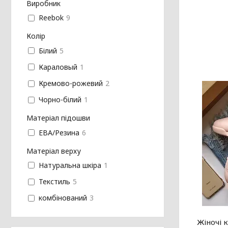
Виробник
Reebok
9
Колір
Білий
5
Караловый
1
Кремово-рожевий
2
Чорно-білий
1
Матеріал підошви
ЕВА/Резина
6
Матеріал верху
Натуральна шкіра
1
Текстиль
5
комбінований
3
Жіночі к