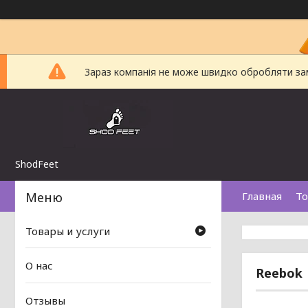
Зараз компанія не може швидко обробляти замо
ShodFeet
Главная
То
Товары и услуги
О нас
Reebok
Отзывы