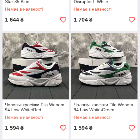
Star 85 Blue
Disruptor II White
Немає в наявності
Немає в наявності
1 644
1 704
₴
₴
Чоловічі кросівки Fila Wenom
Чоловічі кросівки Fila Wenom
94 Low White\Red
94 Low White\Green
Немає в наявності
Немає в наявності
1 594
1 594
₴
₴