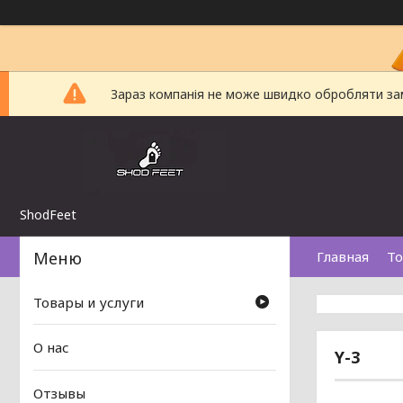
Зараз компанія не може швидко обробляти замо
ShodFeet
Главная
То
Товары и услуги
О нас
Y-3
Отзывы