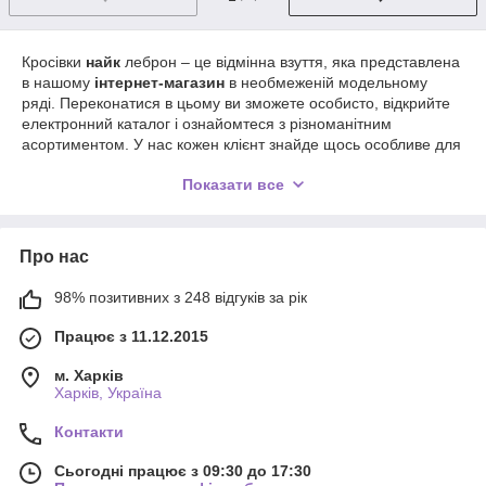
Кросівки
найк
леброн – це відмінна взуття, яка представлена
в нашому
інтернет-магазин
в необмеженій модельному
ряді. Переконатися в цьому ви зможете особисто, відкрийте
електронний каталог і ознайомтеся з різноманітним
асортиментом. У нас кожен клієнт знайде щось особливе для
себе та буде задоволений своїм придбанням. Якщо ти
Показати все
цінуєш комфорт і протекцію, тоді зупинити свій вибір на даній
моделі не буде помилкою. Завдяки дотриманню правил і
норм при виробництві якість цих виробів просто чудове.
Про нас
У них ваша стопа буде міцно зафіксована без почуття
скутості. На корті вони також покажуть себе тільки з кращого
боку: прекрасна амортизація, стійкість і тракція. Задник і
98% позитивних з 248 відгуків за рік
кромка ніколи не будуть тиснути і натирати ногу, що також
Працює з 11.12.2015
забезпечить максимальний комфорт. На нашому сайті можна
купить
моделі як для занять на вулиці, так і в залі.
м. Харків
Відмінності полягають в текстурі підошви і її рельєфі. У будь-
Харків, Україна
якому випадку ви будете почувати себе максимально
комфортно і захищено. Також деякі екземпляри доповнені
Контакти
спеціальними ремінцями, липучками і шнурками, за
допомогою яких ви зможете регулювати розмір взуття за
Сьогодні працює з 09:30 до 17:30
своїми відчуттями.