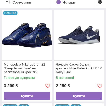
Сортування
0
Фільтри
Новинка
Monopoly x Nike LeBron 22
Чоловічі баскетбольні
"Deep Royal Blue" —
кросівки Nike Kobe A. D EP 12
баскетбольні кросівки
Navy Blue
Готово до відправки
В наявності
3 299
2 250
₴
₴
Купити
Купити