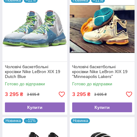
Новинка
–11%
Новинка
–11%
Чоловічі баскетбольні
Чоловічі баскетбольні
кросівки Nike LeBron XIX 19
кросівки Nike LeBron XIX 19
Dutch Blue
"Minneapolis Lakers"
Готово до відправки
Готово до відправки
3 295
3 295
₴
₴
3 695 ₴
3 695 ₴
Купити
Купити
Новинка
–11%
Новинка