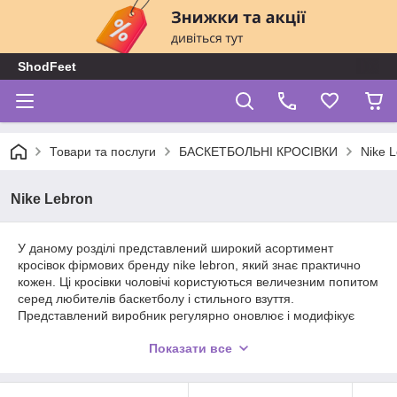
ShodFeet
Товари та послуги
БАСКЕТБОЛЬНІ КРОСІВКИ
Nike 
Nike Lebron
У даному розділі представлений широкий асортимент
кросівок фірмових бренду nike lebron, який знає практично
кожен. Ці кросівки чоловічі користуються величезним попитом
серед любителів баскетболу і стильного взуття.
Представлений виробник регулярно оновлює і модифікує
свою лінійку, створюючи кращі і вдосконалені моделі.
Показати все
Купуючи взуття цієї фірми, натомість ви отримуєте високу
якість і кращі характеристики.