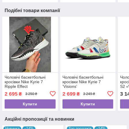
Подібні товари компанії
Чоловічі баскетбольні
Чоловічі баскетбольні
Чоло
кросівки Nike Kyrie 7
кросівки Nike Kyrie 7
крос
Ripple Effect
'Visions'
S2 «
2 695
2 699
3 1
₴
₴
3 250 ₴
3 249 ₴
Купити
Купити
Акційні пропозиції та новинки
Новинка
–14%
Топ продажів
–14%