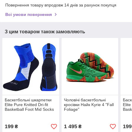
Повернення товару впродовж 14 днів за рахунок покупця
Всі умови повернення
З цим товаром також замовляють
Баскетбольні шкарпетки
Чоловічі баскетбольні
Баск
Elite Pure Knitted Dri-fit
кросівки Найк Kyrie 4 "Fall
Elite
Basketball Foot Mid Socks
Foliage"
Bask
199
1 495
199
₴
₴