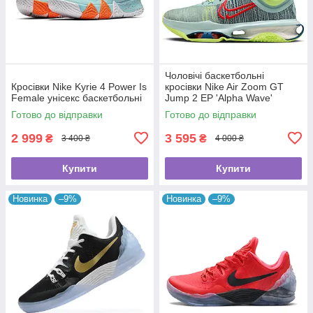
Чоловічі баскетбольні
Кросівки Nike Kyrie 4 Power Is
кросівки Nike Air Zoom GT
Female унісекс баскетбольні
Jump 2 EP 'Alpha Wave'
Готово до відправки
Готово до відправки
2 999
3 595
₴
₴
3 400 ₴
4 000 ₴
Купити
Купити
Новинка
–9%
Новинка
–9%