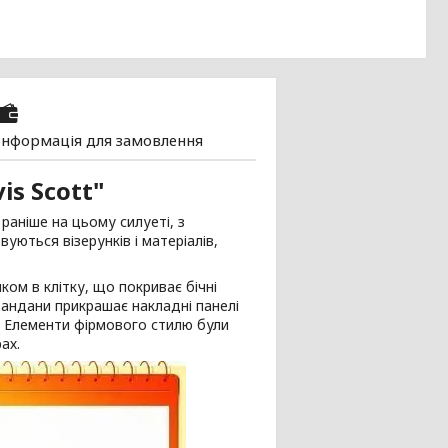
Інформація для замовлення
is Scott"
 раніше на цьому силуеті, з
вуються візерунків і матеріалів,
ом в клітку, що покриває бічні
бандани прикрашає накладні панелі
ю. Елементи фірмового стилю були
ах.