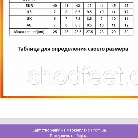
Сайт створений на маркетплейсі
Prom.ua
Продавець на Bigl.ua