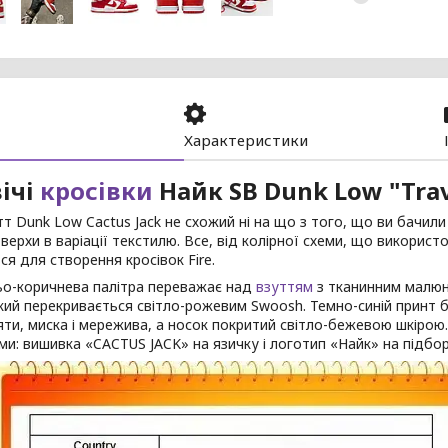
Характеристики
ічі
кросівки
Найк SB Dunk Low "Trav
тт Dunk Low Cactus Jack не схожий ні на що з того, що ви бачили
верхи в варіації текстилю. Все, від колірної схеми, що використо
ся для створення кросівок Fire.
ьо-коричнева палітра переважає над
взуттям
з тканинним малюнк
кий перекривається світло-рожевим Swoosh. Темно-синій принт 
яти, миска і мережива, а носок покритий світло-бежевою шкіро
ми: вишивка «CACTUS JACK» на язичку і логотип «Найк» на підбор