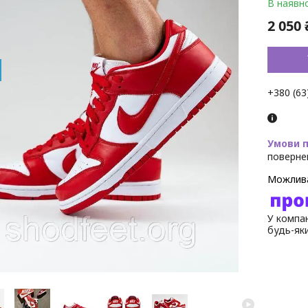
В наявно
2 050 
+380 (63
поверне
У компан
будь-як