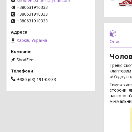
shodfeet.shoes@gmail.com
+380631910333
+380631910333
+380631910333
Харків, Україна
Опис
Чолов
ShodFeet
Тревіс Ско
клаптевим 
об'єднуєть
+380 (63) 191-03-33
Темно-син
сторони, я
навколо п'
мінімальни