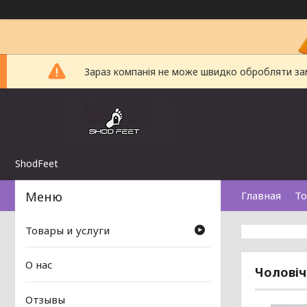
Зараз компанія не може швидко обробляти замо
ShodFeet
Главная
То
Товары и услуги
О нас
Чоловіч
Отзывы