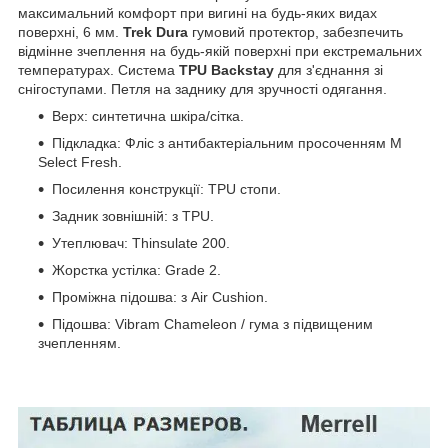
максимальний комфорт при вигині на будь-яких видах
поверхні, 6 мм.
Trek Dura
гумовий протектор, забезпечить
відмінне зчеплення на будь-якій поверхні при екстремальних
температурах. Система
TPU Backstay
для з'єднання зі
снігоступами. Петля на заднику для зручності одягання.
Верх: синтетична шкіра/сітка.
Підкладка: Фліс з антибактеріальним просоченням M
Select Fresh.
Посилення конструкції: TPU стопи.
Задник зовнішній: з TPU.
Утеплювач: Thinsulate 200.
Жорстка устілка: Grade 2.
Проміжна підошва: з Air Cushion.
Підошва: Vibram Chameleon / гума з підвищеним
зчепленням.