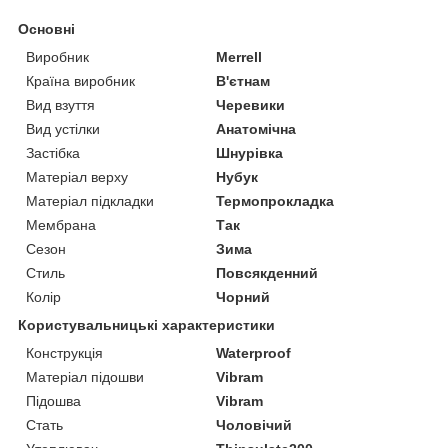
Основні
Виробник
Merrell
Країна виробник
В'єтнам
Вид взуття
Черевики
Вид устілки
Анатомічна
Застібка
Шнурівка
Матеріал верху
Нубук
Матеріал підкладки
Термопрокладка
Мембрана
Так
Сезон
Зима
Стиль
Повсякденний
Колір
Чорний
Користувальницькі характеристики
Конструкція
Waterproof
Матеріал підошви
Vibram
Підошва
Vibram
Стать
Чоловічий