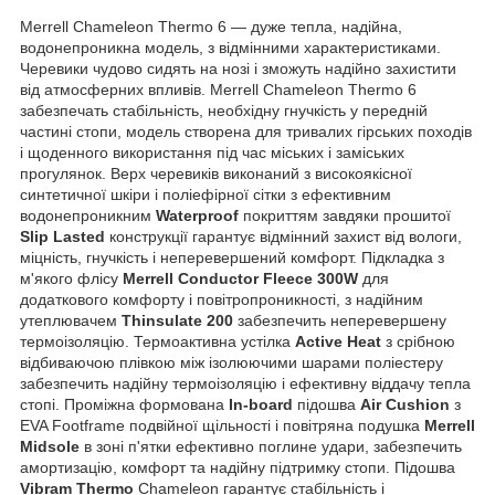
Merrell Chameleon Thermo 6 ― дуже тепла, надійна,
водонепроникна модель, з відмінними характеристиками.
Черевики чудово сидять на нозі і зможуть надійно захистити
від атмосферних впливів. Merrell Chameleon Thermo 6
забезпечать стабільність, необхідну гнучкість у передній
частині стопи, модель створена для тривалих гірських походів
і щоденного використання під час міських і заміських
прогулянок. Верх черевиків виконаний з високоякісної
синтетичної шкіри і поліефірної сітки з ефективним
водонепроникним
Waterproof
покриттям завдяки прошитої
Slip Lasted
конструкції гарантує відмінний захист від вологи,
міцність, гнучкість і неперевершений комфорт. Підкладка з
м'якого флісу
Merrell Conductor Fleece 300W
для
додаткового комфорту і повітропроникності, з надійним
утеплювачем
Thinsulate 200
забезпечить неперевершену
термоізоляцію. Термоактивна устілка
Active Heat
з срібною
відбиваючою плівкою між ізолюючими шарами поліестеру
забезпечить надійну термоізоляцію і ефективну віддачу тепла
стопі. Проміжна формована
In-board
підошва
Air Cushion
з
EVA Footframe подвійної щільності і повітряна подушка
Merrell
Midsole
в зоні п'ятки ефективно поглине удари, забезпечить
амортизацію, комфорт та надійну підтримку стопи. Підошва
Vibram Thermo
Chameleon гарантує стабільність і