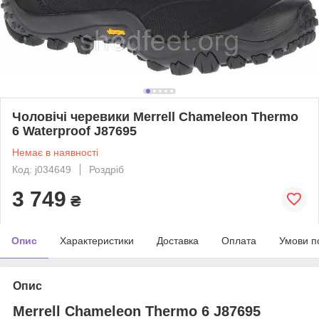
Чоловічі черевики Merrell Chameleon Thermo
6 Waterproof J87695
Немає в наявності
Код: j034649
Роздріб
3 749
₴
Опис
Характеристики
Доставка
Оплата
Умови п
Опис
Merrell Chameleon Thermo 6 J87695