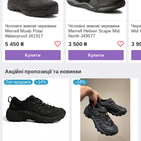
Чоловічі зимові черевики
Чоловічі зимові черевики
Чере
Merrell Moab Polar
Merrell Helixer Scape Mid
Mid 
Waterproof J41917
North J49577
5 450
3 500
3 9
₴
₴
Купити
Купити
Акційні пропозиції та новинки
Топ продажів
–14%
–14%