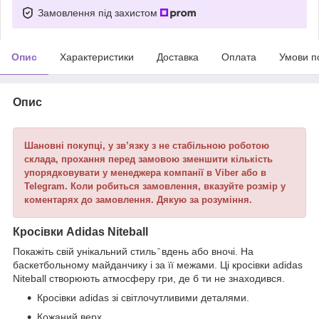
Замовлення під захистом
Опис
Характеристики
Доставка
Оплата
Умови п
Опис
Шановні покупці, у зв’язку з не стабільною роботою
склада, прохання перед замовою зменшити кількість
упорядковувати у менеджера компанії в Viber або в
Telegram. Коли робиться замовлення, вказуйте розмір у
коментарях до замовлення. Дякую за розуміння.
Кросівки Adidas Niteball
Покажіть свій унікальний стиль ̄ вдень або вночі. На
баскетбольному майданчику і за її межами. Ці кросівки adidas
Niteball створюють атмосферу гри, де б ти не знаходився.
Кросівки adidas зі світлочутливими деталями.
Кожаний верх