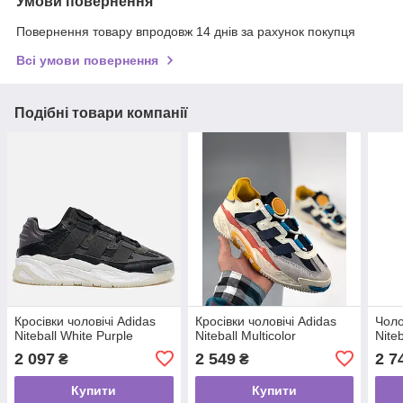
Умови повернення
Повернення товару впродовж 14 днів за рахунок покупця
Всі умови повернення
Подібні товари компанії
Кросівки чоловічі Adidas
Кросівки чоловічі Adidas
Чоло
Niteball White Purple
Niteball Multicolor
Nite
2 097
2 549
2 7
₴
₴
Купити
Купити