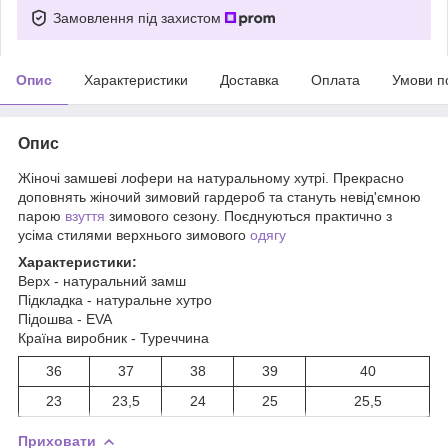
Замовлення під захистом
Опис
Характеристики
Доставка
Оплата
Умови п
Опис
Жіночі замшеві лофери на натуральному хутрі. Прекрасно
доповнять жіночий зимовий гардероб та стануть невід'ємною
парою
взуття
зимового сезону. Поєднуються практично з
усіма стилями верхнього зимового
одягу
Характеристики:
Верх - натуральний замш
Підкладка - натуральне хутро
Підошва - EVA
Країна виробник - Туреччина
36
37
38
39
40
23
23,5
24
25
25,5
Приховати