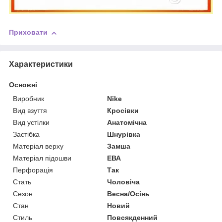
Приховати
Характеристики
Основні
Виробник
Nike
Вид взуття
Кросівки
Вид устілки
Анатомічна
Застібка
Шнурівка
Матеріал верху
Замша
Матеріал підошви
ЕВА
Перфорація
Так
Стать
Чоловіча
Сезон
Весна/Осінь
Стан
Новий
Стиль
Повсякденний