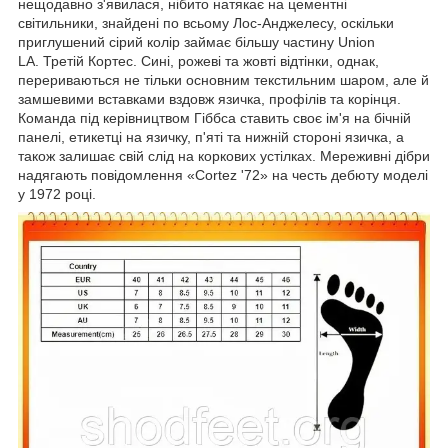
нещодавно з'явилася, нібито натякає на цементні
світильники, знайдені по всьому Лос-Анджелесу, оскільки
приглушений сірий колір займає більшу частину Union
LA. Третій Кортес. Сині, рожеві та жовті відтінки, однак,
перериваються не тільки основним текстильним шаром, але й
замшевими вставками вздовж язичка, профілів та корінця.
Команда під керівництвом Гіббса ставить своє ім'я на бічній
панелі, етикетці на язичку, п'яті та нижній стороні язичка, а
також залишає свій слід на коркових устілках. Мереживні дібри
надягають повідомлення «Cortez '72» на честь дебюту моделі
у 1972 році.