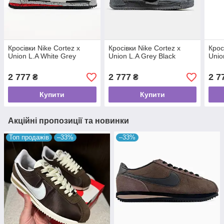
Кросівки Nike Cortez x
Кросівки Nike Cortez x
Крос
Union L.A White Grey
Union L.A Grey Black
Unio
2 777
2 777
2 7
₴
₴
Купити
Купити
Акційні пропозиції та новинки
Топ продажів
–33%
–33%