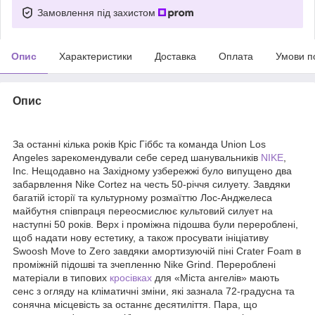
Замовлення під захистом
Опис
Характеристики
Доставка
Оплата
Умови п
Опис
За останні кілька років Кріс Гіббс та команда Union Los
Angeles зарекомендували себе серед шанувальників
NIKE
,
Inc. Нещодавно на Західному узбережжі було випущено два
забарвлення Nike Cortez на честь 50-річчя силуету. Завдяки
багатій історії та культурному розмаїттю Лос-Анджелеса
майбутня співпраця переосмислює культовий силует на
наступні 50 років. Верх і проміжна підошва були перероблені,
щоб надати нову естетику, а також просувати ініціативу
Swoosh Move to Zero завдяки амортизуючій піні Crater Foam в
проміжній підошві та зчепленню Nike Grind. Перероблені
матеріали в типових
кросівках
для «Міста ангелів» мають
сенс з огляду на кліматичні зміни, які зазнала 72-градусна та
сонячна місцевість за останнє десятиліття. Пара, що