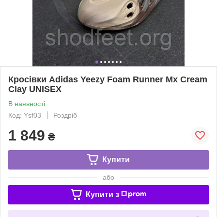
Кросівки Adidas Yeezy Foam Runner Mx Cream
Clay UNISEX
В наявності
Код: Ysf03
Роздріб
1 849
₴
Купити
або
Купити з