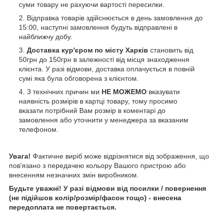
суми товару не рахуючи вартості пересилки.
Відправка товарів здійснюється в день замовлення до
15:00, наступні замовлення будуть відправлені в
найближчу добу.
Доставка кур'єром по місту Харків
становить від
50грн до 150грн в залежності від місця знаходження
клієнта. У разі відмови, доставка оплачується в повній
сумі яка була обговорена з клієнтом.
З технічних причин ми
НЕ МОЖЕМО
вказувати
наявність розмірів в картці товару, тому просимо
вказати потрібний Вам розмір в коментарі до
замовлення або уточнити у менеджера за вказаним
телефоном.
Увага!
Фактичне виріб може відрізнятися від зображення, що
пов'язано з передачею кольору Вашого пристрою або
внесенням незначних змін виробником.
Будьте уважні!
У разі відмови від посилки / повернення
(не підійшов колір/розмір/фасон тощо) - внесена
передоплата не повертається.