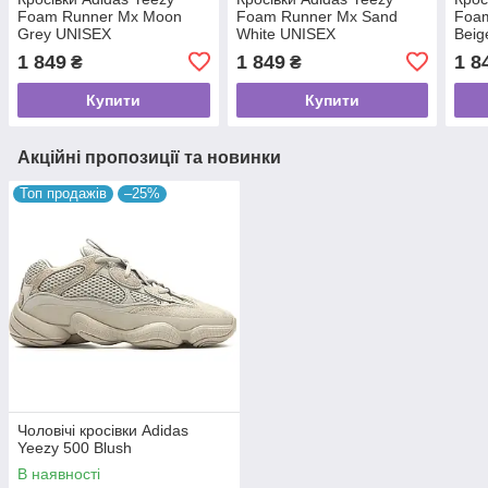
Foam Runner Mx Moon
Foam Runner Mx Sand
Foa
Grey UNISEX
White UNISEX
Beig
1 849
1 849
1 8
₴
₴
Купити
Купити
Акційні пропозиції та новинки
Топ продажів
–25%
Чоловічі кросівки Adidas
Yeezy 500 Blush
В наявності