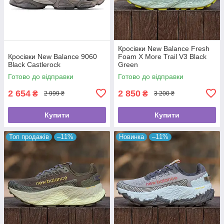
Кросівки New Balance Fresh
Кросівки New Balance 9060
Foam X More Trail V3 Black
Black Castlerock
Green
Готово до відправки
Готово до відправки
2 654
2 850
₴
₴
2 999 ₴
3 200 ₴
Купити
Купити
Топ продажів
–11%
Новинка
–11%