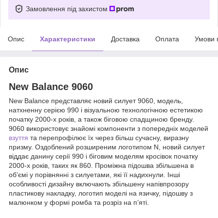
Замовлення під захистом
Опис
Характеристики
Доставка
Оплата
Умови 
Опис
New Balance 9060
New Balance представляє новий силует 9060, модель,
натхненну серією 990 і візуальною технологічною естетикою
початку 2000-х років, а також біговою спадщиною бренду.
9060 використовує знайомі компоненти з попередніх моделей
взуття
та перепрофілює їх через більш сучасну, виразну
призму. Оздоблений розширеним логотипом N, новий силует
віддає данину серії 990 і біговим моделям кросівок початку
2000-х років, таких як 860. Проміжна підошва збільшена в
об’ємі у порівнянні з силуетами, які її надихнули. Інші
особливості дизайну включають збільшену напівпрозору
пластикову накладку, логотип моделі на язичку, підошву з
малюнком у формі ромба та розріз на п’яті.