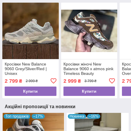
Кросівки New Balance
Кросівки жіночі New
Крос
9060 Grey/Sliver/Red |
Balance 9060 x atmos pink
Bala
Unisex
Timeless Beauty
Over
2 799
2 999
2 7
₴
₴
2 999 ₴
3 799 ₴
Купити
Купити
Акційні пропозиції та новинки
Топ продажів
–17%
Новинка
–16%