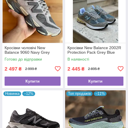
Кросівки чоловічі New
Кросівки New Balance 2002R
Balance 9060 Navy Grey
Protection Pack Grey Blue
Готово до відправки
В наявності
2 497
2 445
₴
₴
2 999 ₴
2 895 ₴
Купити
Купити
Новинка
–12%
Топ продажів
–11%