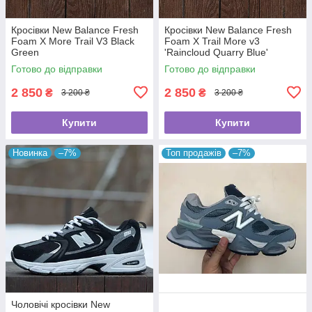
Кросівки New Balance Fresh
Кросівки New Balance Fresh
Foam X More Trail V3 Black
Foam X Trail More v3
Green
'Raincloud Quarry Blue'
Готово до відправки
Готово до відправки
2 850
2 850
₴
₴
3 200 ₴
3 200 ₴
Купити
Купити
Новинка
–7%
Топ продажів
–7%
Чоловічі кросівки New