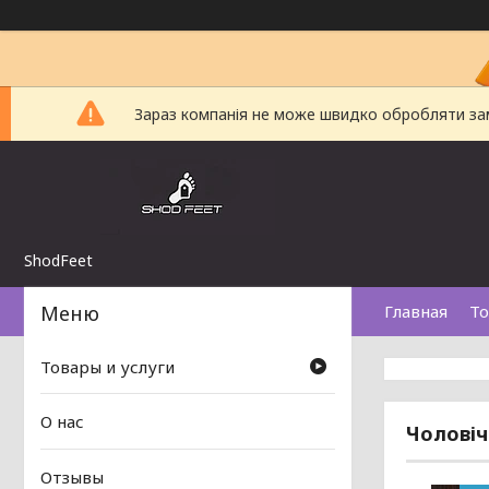
Зараз компанія не може швидко обробляти замо
ShodFeet
Главная
То
Товары и услуги
О нас
Чоловіч
Отзывы