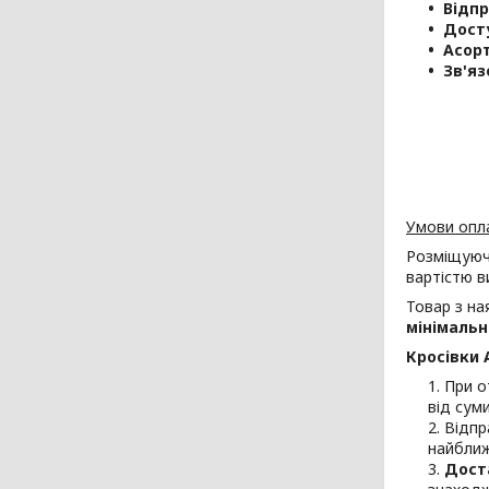
Відпр
Дост
Асорт
Зв'яз
Умови опла
Розміщуючи
вартістю в
Товар з н
мінімаль
Кросівки 
При о
від сум
Відпр
найближ
Доста