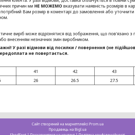
ення клієнта. У разі відмови, доставка оплачується в повній сум
нічних причин ми
НЕ МОЖЕМО
вказувати наявність розмірів в ка
 потрібний Вам розмір в коментарі до замовлення або уточнити
ном.
тичне виріб може відрізнятися від зображення, що пов'язано 
бо внесенням незначних змін виробником.
ажні!
У разі відмови від посилки / повернення (не підійшо
ередоплата не повертається.
41
42
43
5
26
26.5
27.5
Сайт створений на маркетплейсі
Prom.ua
Продавець на Bigl.ua
ShodFeet |
Поскаржитися на контент
|
Політика конфіденційності