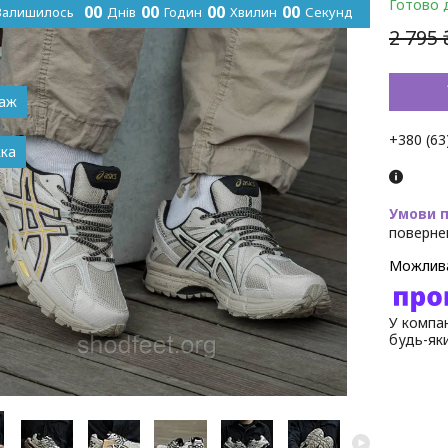
Готово 
0
0
0
0
0
0
0
0
Залишилось
Днів
Годин
Хвилин
Секунд
2 795 
даж
+380 (63
поверне
У компан
будь-як