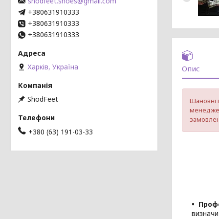
shodfeet.shoes@gmail.com
+380631910333
+380631910333
+380631910333
Харків, Україна
Опис
ShodFeet
Шановні 
менеджер
замовлен
+380 (63) 191-03-33
Проф
визначи