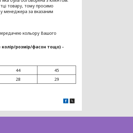
і яка була обговорена з клієнтом.
ртці товару, тому просимо
 у менеджера за вказаним
з передачею кольору Вашого
в колір/розмір/фасон тощо) -
44
45
28
29