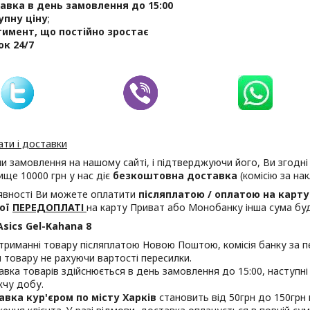
авка в день замовлення до 15:00
упну ціну
;
имент, що постійно зростає
ок 24/7
ти і доставки
 замовлення на нашому сайті, і підтверджуючи його, Ви згодн
ище 10000 грн у нас діє
безкоштовна доставка
(комісію за на
аявності Ви можете оплатити
післяплатою / оплатою на карту
ної
ПЕРЕДОПЛАТІ
на карту Приват або Монобанку інша сума буд
Asics Gel-Kahana 8
триманні товару післяплатою Новою Поштою, комісія банку за п
и товару не рахуючи вартості пересилки.
авка товарів здійснюється в день замовлення до 15:00, наступні
чу добу.
вка кур'єром по місту Харків
становить від 50грн до 150грн 