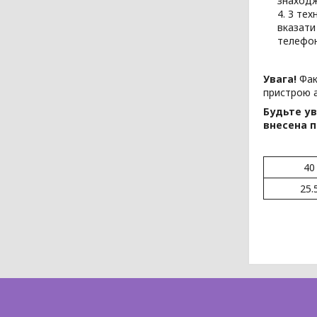
знаходж
З тех
вказати
телефо
Увага!
Фак
пристрою а
Будьте ув
внесена п
40
25.