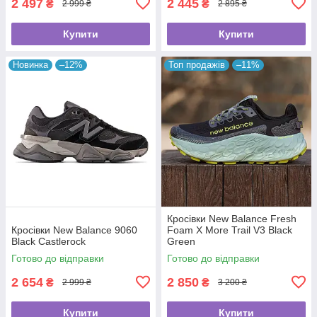
2 497
2 445
₴
₴
2 999 ₴
2 895 ₴
Купити
Купити
Новинка
–12%
Топ продажів
–11%
Кросівки New Balance Fresh
Кросівки New Balance 9060
Foam X More Trail V3 Black
Black Castlerock
Green
Готово до відправки
Готово до відправки
2 654
2 850
₴
₴
2 999 ₴
3 200 ₴
Купити
Купити