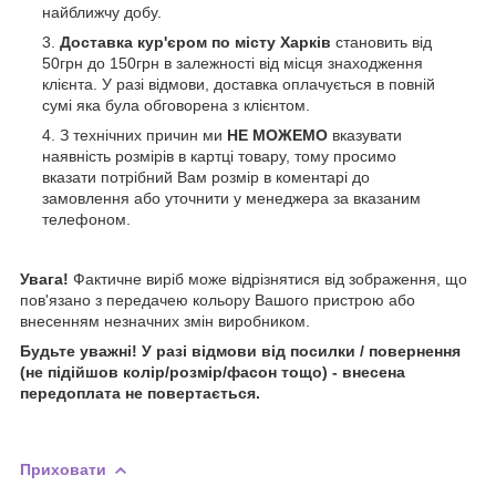
найближчу добу.
Доставка кур'єром по місту Харків
становить від
50грн до 150грн в залежності від місця знаходження
клієнта. У разі відмови, доставка оплачується в повній
сумі яка була обговорена з клієнтом.
З технічних причин ми
НЕ МОЖЕМО
вказувати
наявність розмірів в картці товару, тому просимо
вказати потрібний Вам розмір в коментарі до
замовлення або уточнити у менеджера за вказаним
телефоном.
Увага!
Фактичне виріб може відрізнятися від зображення, що
пов'язано з передачею кольору Вашого пристрою або
внесенням незначних змін виробником.
Будьте уважні!
У разі відмови від посилки / повернення
(не підійшов колір/розмір/фасон тощо) - внесена
передоплата не повертається.
Приховати