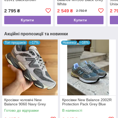
White
Unis
2 795
2 549
2 7
₴
₴
2 750 ₴
Купити
Купити
Акційні пропозиції та новинки
Топ продажів
–17%
Новинка
–16%
Кросівки чоловічі New
Кросівки New Balance 2002R
Balance 9060 Navy Grey
Protection Pack Grey Blue
Готово до відправки
В наявності