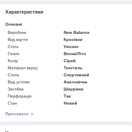
Характеристики
Основні
Виробник
New Balance
Вид взуття
Кросівки
Стать
Унісекс
Сезон
Весна/Літо
Колір
Сірий
Матеріал верху
Текстиль
Стиль
Спортивний
Вид устілки
Анатомічна
Застібка
Шнурівка
Перфорація
Так
Стан
Новий
Приховати