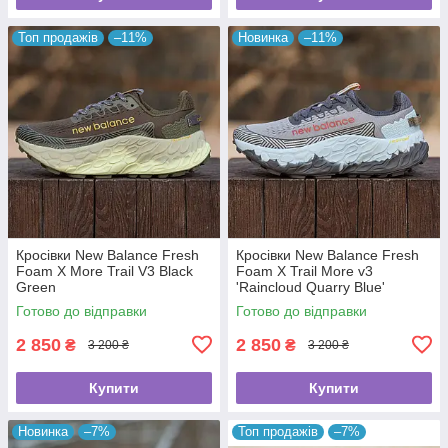
Топ продажів
–11%
Новинка
–11%
Кросівки New Balance Fresh
Кросівки New Balance Fresh
Foam X More Trail V3 Black
Foam X Trail More v3
Green
'Raincloud Quarry Blue'
Готово до відправки
Готово до відправки
2 850
2 850
₴
₴
3 200 ₴
3 200 ₴
Купити
Купити
Новинка
–7%
Топ продажів
–7%