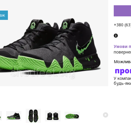
даж
+380 (63
поверне
У компан
будь-як