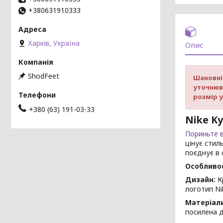
+380631910333
Харків, Україна
Опис
ShodFeet
Шановні 
уточнюв
розмір 
+380 (63) 191-03-33
Nike Ky
Пориньте 
цінує стил
поєднує в 
Особливос
Дизайн:
Кр
логотип Ni
Матеріали
посилена д