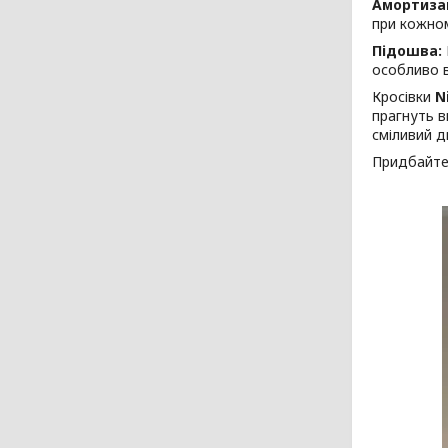
Амортизац
при кожном
Підошва:
особливо в
Кросівки
N
прагнуть в
сміливий д
Придбайте 