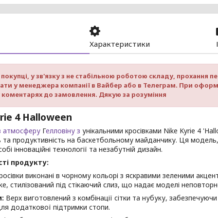
Характеристики
покупці, у зв'язку з не стабільною роботою складу, прохання 
ати у менеджера компанії в Вайбер або в Телеграм. При оформ
у коментарях до замовлення. Дякую за розуміння
rie 4 Halloween
в атмосферу
Г
елловіну з
унікальними кросівками Nike Kyrie 4 'Hal
ь та продуктивність на баскетбольному майданчику. Ця модель
собі інноваційні технології та незабутній дизайн.
ті продукту:
осівки виконані в чорному кольорі з яскравими зеленими акцен
ke, стилізований під стікаючий слиз, що надає моделі неповторн
:
Верх виготовлений з комбінації сітки та нубуку, забезпечуючи 
ля додаткової підтримки стопи.