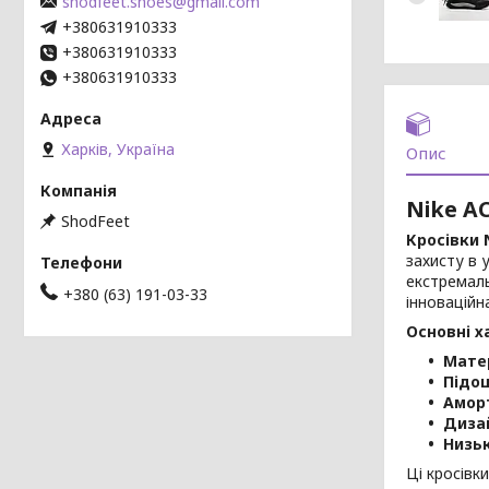
shodfeet.shoes@gmail.com
+380631910333
+380631910333
+380631910333
Харків, Україна
Опис
Nike AC
ShodFeet
Кросівки N
захисту в 
екстремаль
+380 (63) 191-03-33
інноваційн
Основні х
Матер
Підо
Амор
Диза
Низь
Ці кросівк