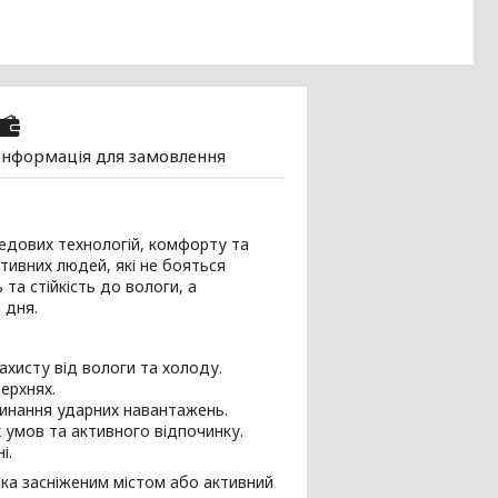
Інформація для замовлення
едових технологій, комфорту та
ктивних людей, які не бояться
та стійкість до вологи, а
 дня.
хисту від вологи та холоду.
ерхнях.
линання ударних навантажень.
 умов та активного відпочинку.
і.
нка засніженим містом або активний