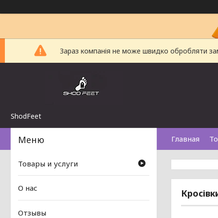
Зараз компанія не може швидко обробляти замо
ShodFeet
Главная
То
Товары и услуги
О нас
Кросівк
Отзывы