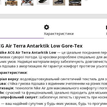
Характеристики
G Air Terra Antarktik Low Gore-Tex
ike ACG Air Terra Antarktik Low
— це ідеальне поєднання пер
умовах суворої погоди. Ці кросівки розроблені спеціально для а
них умов. Надміцні матеріали верху забезпечують довговічність 
а підошва з амортизацією Air гарантує комфорт протягом усього
арактеристики:
іал верху:
водовідштовхувальний синтетичний текстиль для за
шва:
стійка гумова підошва з відмінним зчепленням на різних пов
тизація:
технологія Nike Air для максимального комфорту і пог
йн:
сучасний та функціональний, ідеально підходить для міських
копрофільний силует:
забезпечує легкість і зручність при носінн
и — ваш надійний супутник у будь-яких умовах, будь то прогуля