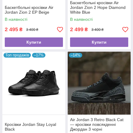
Баскетбольні кросівки Air
Баскетбольні кросівки Air
Jordan Zion 2 Hope Diamond
Jordan Zion 2 EP Beige
White Blue
В наявності
В наявності
2 495
2 499
₴
₴
3 400 ₴
3 400 ₴
Купити
Купити
Топ продажів
–17%
–14%
Air Jordan 3 Retro Black Cat
Кросівки Jordan Stay Loyal
— кросівки повсякденні
Black
Джордан 3 чорні