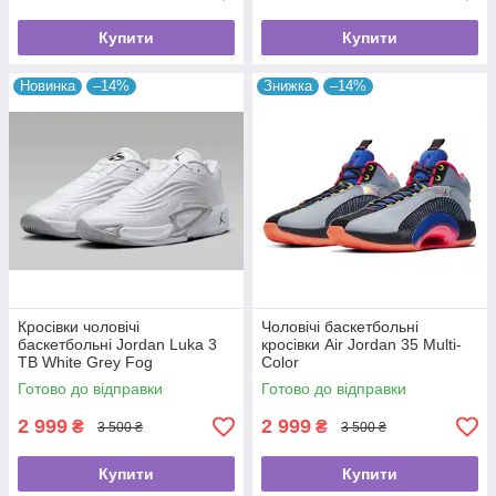
Купити
Купити
Новинка
–14%
Знижка
–14%
Кросівки чоловічі
Чоловічі баскетбольні
баскетбольні Jordan Luka 3
кросівки Air Jordan 35 Multi-
TB White Grey Fog
Color
Готово до відправки
Готово до відправки
2 999
2 999
₴
₴
3 500 ₴
3 500 ₴
Купити
Купити