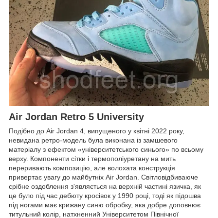
Air Jordan Retro 5 University
Подібно до Air Jordan 4, випущеного у квітні 2022 року,
невидана ретро-модель була виконана із замшевого
матеріалу з ефектом «університетського синього» по всьому
верху. Компоненти сітки і термополіуретану на мить
переривають композицію, але волохата конструкція
привертає увагу до майбутніх Air Jordan. Світловідбиваюче
срібне оздоблення з'являється на верхній частині язичка, як
це було під час дебюту кросівок у 1990 році, тоді як підошва
під ногами має крижану синю обробку, яка добре доповнює
титульний колір, натхненний Університетом Північної