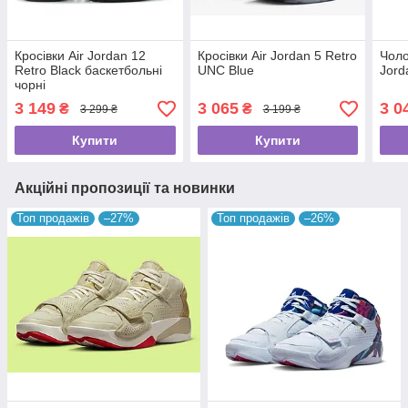
Кросівки Air Jordan 12
Кросівки Air Jordan 5 Retro
Чоло
Retro Black баскетбольні
UNC Blue
Jord
чорні
3 149
3 065
3 0
₴
₴
3 299 ₴
3 199 ₴
Купити
Купити
Акційні пропозиції та новинки
Топ продажів
–27%
Топ продажів
–26%