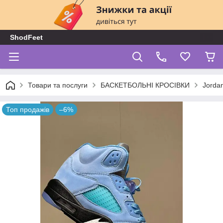
ShodFeet
Товари та послуги
БАСКЕТБОЛЬНІ КРОСІВКИ
Jorda
Топ продажів
–6%