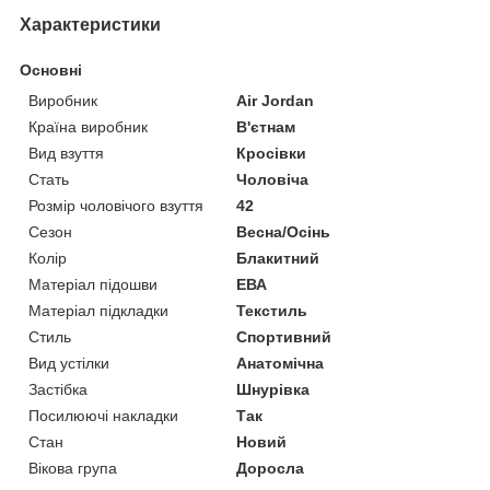
Характеристики
Основні
Виробник
Air Jordan
Країна виробник
В'єтнам
Вид взуття
Кросівки
Стать
Чоловіча
Розмір чоловічого взуття
42
Сезон
Весна/Осінь
Колір
Блакитний
Матеріал підошви
ЕВА
Матеріал підкладки
Текстиль
Стиль
Спортивний
Вид устілки
Анатомічна
Застібка
Шнурівка
Посилюючі накладки
Так
Стан
Новий
Вікова група
Доросла