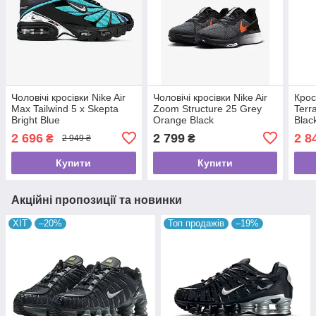
Чоловічі кросівки Nike Air
Чоловічі кросівки Nike Air
Крос
Max Tailwind 5 x Skepta
Zoom Structure 25 Grey
Terr
Bright Blue
Orange Black
Blac
2 696
2 799
2 8
₴
₴
2 949 ₴
Купити
Купити
Акційні пропозиції та новинки
ХІТ
–20%
Топ продажів
–19%