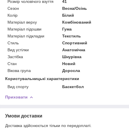
Розмір чоловічого взуття
41
Сезон
Весна/Осінь
Колір
Білий
Матеріал верху
Комбінований
Матеріал підошви
Гума
Матеріал підкладки
Текстиль
Стиль
Спортивний
Вид устілки
Анатомічна
Застібка
Шнурівка
Стан
Новий
Вікова група
Доросла
Користувальницькі характеристики
Вид спорту
Баскетбол
Приховати
Умови доставки
Доставка здійснюється тільки по передоплаті.