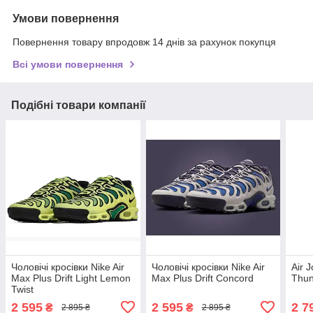
Умови повернення
Повернення товару впродовж 14 днів за рахунок покупця
Всі умови повернення
Подібні товари компанії
Чоловічі кросівки Nike Air
Чоловічі кросівки Nike Air
Air 
Max Plus Drift Light Lemon
Max Plus Drift Concord
Thun
Twist
2 595
2 595
2 7
₴
₴
2 895 ₴
2 895 ₴