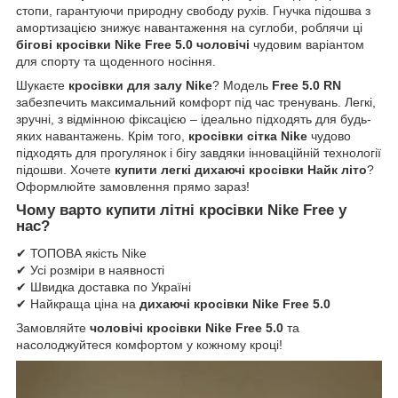
стопи, гарантуючи природну свободу рухів. Гнучка підошва з
амортизацією знижує навантаження на суглоби, роблячи ці
бігові кросівки Nike Free 5.0 чоловічі
чудовим варіантом
для спорту та щоденного носіння.
Шукаєте
кросівки для залу Nike
? Модель
Free 5.0 RN
забезпечить максимальний комфорт під час тренувань. Легкі,
зручні, з відмінною фіксацією – ідеально підходять для будь-
яких навантажень. Крім того,
кросівки сітка Nike
чудово
підходять для прогулянок і бігу завдяки інноваційній технології
підошви. Хочете
купити легкі дихаючі кросівки Найк літо
?
Оформлюйте замовлення прямо зараз!
Чому варто
купити літні кросівки Nike Free
у
нас?
✔ ТОПОВА якість Nike
✔ Усі розміри в наявності
✔ Швидка доставка по Україні
✔ Найкраща ціна на
дихаючі кросівки Nike Free 5.0
Замовляйте
чоловічі кросівки Nike Free 5.0
та
насолоджуйтеся комфортом у кожному кроці!