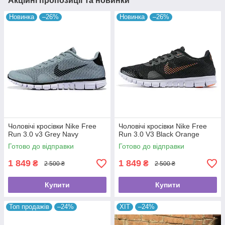
Акційні пропозиції та новинки
Новинка
–26%
Новинка
–26%
Чоловічі кросівки Nike Free
Чоловічі кросівки Nike Free
Run 3.0 v3 Grey Navy
Run 3.0 V3 Black Orange
Готово до відправки
Готово до відправки
1 849
1 849
₴
₴
2 500 ₴
2 500 ₴
Купити
Купити
Топ продажів
–24%
ХІТ
–24%