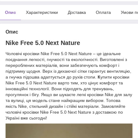
Опис
Характеристики
Доставка
Оплата
Умови п
Опис
Nike Free 5.0 Next Nature
Чоловічі кросівки Nike Free 5.0 Next Nature – це ідеальне
поєднання легкості, гнучкості та екологічності. Виготовлені з
перероблених матеріалів, вони забезпечують комфорт і
підтримку щодня. Верх із дихаючої сітки гарантує вентиляцію,
а гнучка підошва адаптується до рухів стопи.
К
упити кросівки
Nike Free 5.0 Next Nature варто тим, хто цінує комфорт та
інноваційні технології. Вони підходять для тренувань,
прогулянок і бігу. Якщо ви шукаєте легкі кросівки Nike для залу
та вулиці, ця модель стане найкращим вибором. Топова
якість Nike, стильний дизайн і стійкі матеріали. Замовляйте
чоловічі кросівки Nike Free 5.0 Next Nature з доставкою по
Україні вже сьогодні!