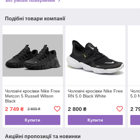
Всі умови повернення
Подібні товари компанії
Чоловічі кросівки Nike Free
Чоловічі кросівки Nike Free
Чоло
Metcon 5 Russell Wilson
RN 5.0 Black White
5.0 
Black
2 749
2 800
2 7
₴
₴
2 800 ₴
Купити
Купити
Акційні пропозиції та новинки