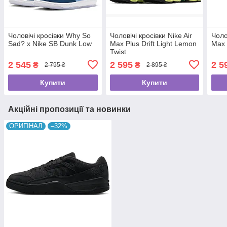
Чоловічі кросівки Why So
Чоловічі кросівки Nike Air
Чоло
Sad? x Nike SB Dunk Low
Max Plus Drift Light Lemon
Max 
Twist
2 545
2 595
2 5
₴
₴
2 795 ₴
2 895 ₴
Купити
Купити
Акційні пропозиції та новинки
ОРИГІНАЛ
–32%