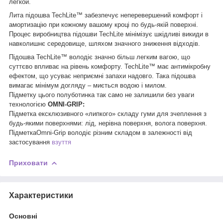
легкой.
Лита підошва
TechLite
™ забезпечує неперевершений комфорт і
амортизацію при кожному вашому кроці по будь-якій поверхні.
Процес виробництва підошви
TechLite
мінімізує шкідливі викиди в
навколишнє середовище, шляхом значного зниження відходів.
Підошва
TechLite
™ володіє значно більш легким вагою, що
суттєво впливає на рівень комфорту.
TechLite
™ має антимікробну
ефектом, що усуває неприємні запахи надовго. Така підошва
вимагає мінімум догляду – миється водою і милом.
Підметку цього полуботинка так само не залишили без уваги
технологією
OMNI-GRIP:
Підметка ексклюзивного «липкого» складу гуми для зчеплення з
будь-якими поверхнями: лід, нерівна поверхня, волога поверхня.
Підметка
Omni
-
Grip
володіє різним складом в залежності від
застосування
взуття
Приховати
Характеристики
Основні