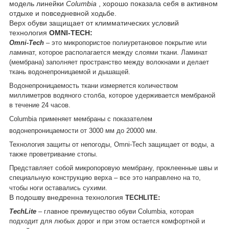
модель линейки
Columbia
, хорошо показала себя в активном
отдыхе и повседневной ходьбе.
Верх обуви защищает от климматических условий
технология
OMNI-TECH:
Omni
-
Tech
– это микропористое полиуретановое покрытие или
ламинат, которое располагается между слоями ткани. Ламинат
(мембрана) заполняет пространство между волокнами и делает
ткань водонепроницаемой и дышащей.
Водонепроницаемость ткани измеряется количеством
миллиметров водяного столба, которое удерживается мембраной
в течение 24 часов.
Columbia
применяет мембраны с показателем
водонепроницаемости от 3000 мм до 20000 мм.
Технология защиты от непогоды,
Omni
-
Tech
защищает от воды, а
также проветривание стопы.
Представляет собой микропоровую мембрану, проклеенные швы и
специальную конструкцию верха – все это направлено на то,
чтобы ноги оставались сухими.
В подошву внедренна технология
TECHLITE:
TechLite
– главное преимущество обуви
Columbia
, которая
подходит для любых дорог и при этом остается комфортной и