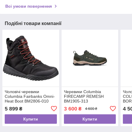
Всі умови повернення
Подібні товари компанії
Чоловічі черевики
Черевики Columbia
Чоло
Columbia Fairbanks Omni-
FIRECAMP REMESH
COL
Heat Boot BM2806-010
BM1905-313
BOR
010
5 899
3 600
4 5
₴
₴
4 600 ₴
Купити
Купити