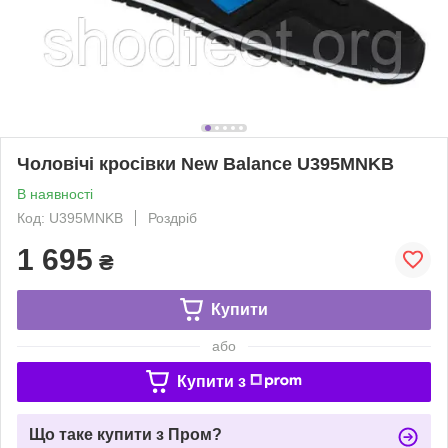
Чоловічі кросівки New Balance U395MNKB
В наявності
Код: U395MNKB
Роздріб
1 695
₴
Купити
або
Купити з
Що таке купити з Пром?