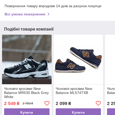
Повернення товару впродовж 14 днів за рахунок покупця
Всі умови повернення
Подібні товари компанії
Чоловічі кросівки New
Чоловічі кросівки New
Чоло
Balance MR530 Black Grey
Balance ML574TXB
Bala
White
2 549
2 099
2 2
₴
₴
2 750 ₴
Купити
Купити