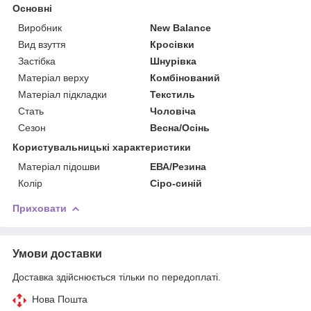
Основні
Виробник
New Balance
Вид взуття
Кросівки
Застібка
Шнурівка
Матеріал верху
Комбінований
Матеріал підкладки
Текстиль
Стать
Чоловіча
Сезон
Весна/Осінь
Користувальницькі характеристики
Матеріал підошви
ЕВА/Резина
Колір
Сіро-синій
Приховати
Умови доставки
Доставка здійснюється тільки по передоплаті.
Нова Пошта