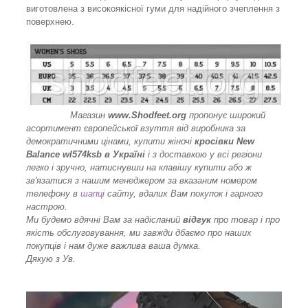
виготовлена з високоякісної гуми для надійного зчеплення з
поверхнею.
Магазин
www.Shodfeet.org
пропонує широкий
асортимент європейської взуття від виробника за
демократичними цінами, купити жіночі
кросівки New
Balance wl574ksb в Україні
і з доставкою у всі регіони
легко і зручно, натиснувши на клавішу купити або ж
зв'язатися з нашим менеджером за вказаним номером
телефону в
шапці
сайту, вдалих Вам покупок і гарного
настрою.
Ми будемо вдячні Вам за надісланий
відгук
про товар і про
якість обслуговування, ми завжди дбаємо про наших
покупців і нам дуже важлива ваша думка.
Дякую з Ув.