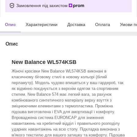
Замовлення під захистом
Опис
Характеристики
Доставка
Оплата
Умови п
Опис
New Balance WL574KSB
Жіночі кросівки New Balance WL574KSB виконані в
класичному біговому стилі в новому кольорі (білий
перламутр). Модель чудово впишеться у ваш гардероб, так
як відмінно поєднується з верхнім одягом та спортивним
стилем. New Balance 574 має легкий вага, за рахунок
комбінованого синтетичного матеріалу верху взуття з
зміцнюючими елементами з термопластика. Проміжна
підошва виготовлена і EVA для амортизації і комфорту.
Впроваджена система EURONCAP для зниження
навантажень на хребетний відділ і правильного розподілу
ударних навантажень на всю стопу. Підкладка виконана з
м'якого текстилю для вашого затишку та комфорту. Підошва