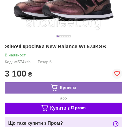
Жіночі кросівки New Balance WL574KSB
В наявності
Код: wl574ksb
Роздріб
3 100
₴
Купити
або
Купити з
Що таке купити з Пром?