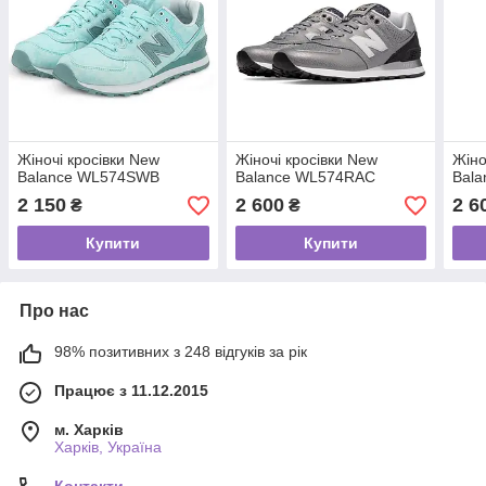
Жіночі кросівки New
Жіночі кросівки New
Жіно
Balance WL574SWB
Balance WL574RAC
Bal
2 150
2 600
2 6
₴
₴
Купити
Купити
Про нас
98% позитивних з 248 відгуків за рік
Працює з 11.12.2015
м. Харків
Харків, Україна