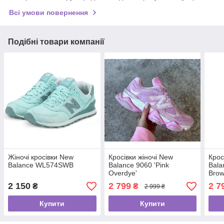
Всі умови повернення
Подібні товари компанії
Жіночі кросівки New
Кросівки жіночі New
Крос
Balance WL574SWB
Balance 9060 'Pink
Bala
Overdye'
Bro
2 150
2 799
2 7
₴
₴
2 999 ₴
Купити
Купити